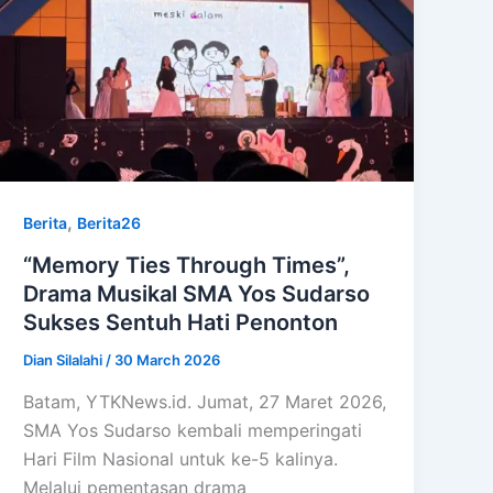
,
Berita
Berita26
“Memory Ties Through Times”,
Drama Musikal SMA Yos Sudarso
Sukses Sentuh Hati Penonton
Dian Silalahi
/
30 March 2026
Batam, YTKNews.id. Jumat, 27 Maret 2026,
SMA Yos Sudarso kembali memperingati
Hari Film Nasional untuk ke-5 kalinya.
Melalui pementasan drama