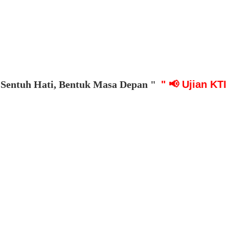
h Hati, Bentuk Masa Depan "
" 📢 Ujian KTI dimul